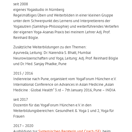
seit 2008
eigenes Yogastudio in Nürnberg
Regelmäßiges Üben und Weiterbilden in einer kleinen Gruppe
unter dem Schwerpunkt des Lernens und Interpretierens der
Yogasutren (Samkhya-Philosophie) und weiterführendes Vertiefen
der eigenen Yoga-Asanas Praxis bei meinem Lehrer Adj. Prof.
Reinhard Bögle.
Zusätzliche Weiterbildungen zu den Themen:
Ayurveda, Leitung: Dr. Narendra S. Bhatt, Mumbai
Neurowissenschaften und Yoga, Leitung: Adj. Prof. Reinhard Bögle
und Dr. Med. Sanjay Phadke, Pune
2015 / 2016
Indienreise nach Pune, organisiert vom YogaForum München e.V.
International Conference on Advances in Asian Medicine „Asian
Medicine : Global Health“ 3.rd – 7th January 2016, Pune – INDIA
seit 2017
Dozentin für das YogaForum München e.V. in den
Weiterbildungsbereichen: Gesundheit & Yoga 1 und 2, Yoga für
Frauen
2017 – 2020
Ausbildung zur
Systemischen Beraterin und Coach (SE)
,
beim